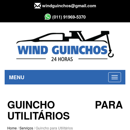
windguinchos@gmail.com
(011) 91969-5370
MENU
GUINCHO PARA
UTILITÁRIOS
Home
/
Serviços
/ Guincho para Utilitários